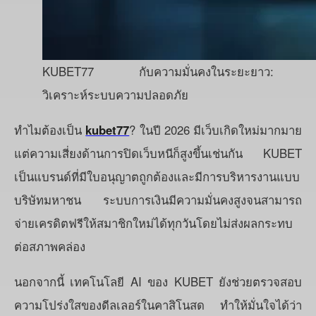
KUBET77 กับความมั่นคงในระยะยาว:
วิเคราะห์ระบบความปลอดภัย
ทำไมต้องเป็น
kubet77
? ในปี 2026 มีเว็บเกิดใหม่มากมาย
แต่ความเสี่ยงด้านการปิดเว็บหนีก็สูงขึ้นเช่นกัน KUBET
เป็นแบรนด์ที่มีใบอนุญาตถูกต้องและมีการบริหารงานแบบ
บริษัทมหาชน ระบบการเงินมีความมั่นคงสูงจนสามารถ
จ่ายเครดิตฟรีให้สมาชิกใหม่ได้ทุกวันโดยไม่ส่งผลกระทบ
ต่อสภาพคล่อง
นอกจากนี้ เทคโนโลยี AI ของ KUBET ยังช่วยตรวจสอบ
ความโปร่งใสของดีลเลอร์ในคาสิโนสด ทำให้มั่นใจได้ว่า