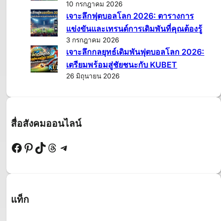
10 กรกฎาคม 2026
เจาะลึกฟุตบอลโลก 2026: ตารางการ
แข่งขันและเทรนด์การเดิมพันที่คุณต้องรู้
3 กรกฎาคม 2026
เจาะลึกกลยุทธ์เดิมพันฟุตบอลโลก 2026:
เตรียมพร้อมสู่ชัยชนะกับ KUBET
26 มิถุนายน 2026
สื่อสังคมออนไลน์
Facebook
Pinterest
TikTok
Threads
Telegram
แท็ก