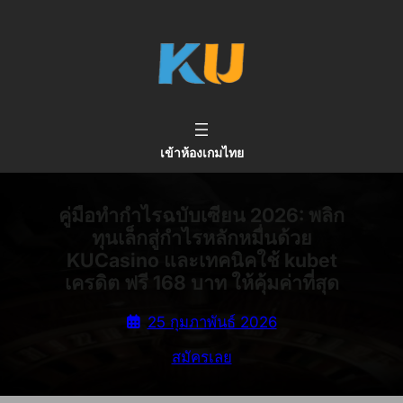
ข้าม
ไป
ยัง
เนื้อหา
เข้าห้องเกมไทย
คู่มือทำกำไรฉบับเซียน 2026: พลิก
ทุนเล็กสู่กำไรหลักหมื่นด้วย
KUCasino และเทคนิคใช้ kubet
เครดิต ฟรี 168 บาท ให้คุ้มค่าที่สุด
25 กุมภาพันธ์ 2026
สมัครเลย