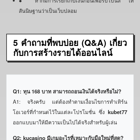
● หากมีการเรียกเก็บเงินก่อนเพื่อรับโบนัส ให้
สันนิษฐานว่าเป็นเว็บปลอม
5 คำถามที่พบบ่อย (Q&A) เกี่ยว
กับการสร้างรายได้ออนไลน์
Q1: ทุน 168 บาท สามารถถอนเงินได้จริงหรือไม่?
A1: จริงครับ แต่ต้องทำตามเงื่อนไขการทำเทิร์น
โอเวอร์ที่กำหนดไว้ในแต่ละโปรโมชั่น ซึ่ง
kubet77
ออกแบบมาให้มีความเป็นไปได้จริงสำหรับผู้เล่น
Q2: kucasino มีเกมอะไรที่เหมาะกับมือใหม่ที่สุด?