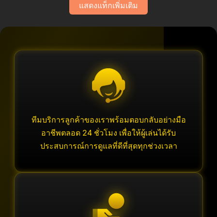
การลงทะเบียนคูเบต
การแนะนำคูเบต
แสดงแท็กเพิ่มเติม
เว็บ เค ยู
ทีมบริการลูกค้าของเราพร้อมตอบกลับอย่างมือ
อาชีพตลอด 24 ชั่วโมง เพื่อให้ผู้เล่นได้รับ
ประสบการณ์การดูแลที่ดีที่สุดทุกช่วงเวลา