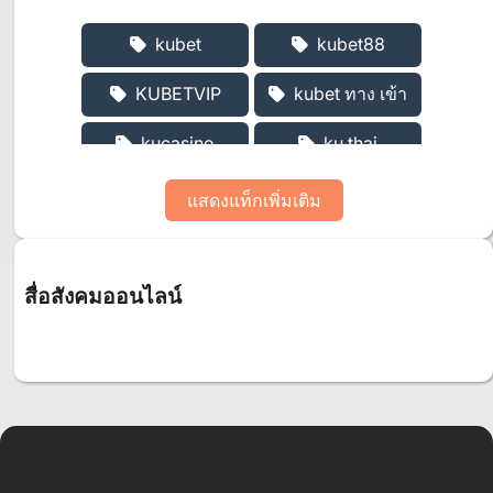
kubet
kubet88
KUBETVIP
kubet ทาง เข้า
kucasino
ku thai
การลงทะเบียนคูเบต
การแนะนำคูเบต
แสดงแท็กเพิ่มเติม
เว็บ เค ยู
สื่อสังคมออนไลน์