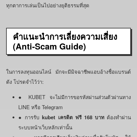
ทุกตาการเล่นเป็นไปอย่างยุติธรรมที่สุด
คำแนะนำการเลี่ยงความเสี่ยง
(Anti-Scam Guide)
ในการลงทุนออนไลน์ มักจะมีมิจฉาชีพแอบอ้างชื่อแบรนด์
ดัง โปรดจำไว้ว่า:
● KUBET จะไม่มีการขอรหัสผ่านส่วนตัวผ่านทาง
LINE หรือ Telegram
● การรับ
kubet เครดิต ฟรี 168 บาท
ต้องทำผ่าน
ระบบหน้าเว็บหลักเท่านั้น