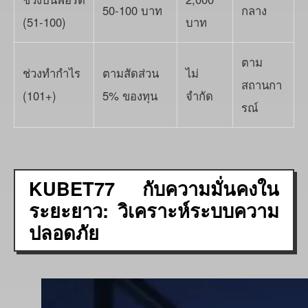
50-100 บาท
กลาง
(51-100)
บาท
ตาม
ช่วงทำกำไร
ตามสัดส่วน
ไม่
สถานกา
(101+)
5% ของทุน
จำกัด
รณ์
KUBET77 กับความมั่นคงใน
ระยะยาว: วิเคราะห์ระบบความ
ปลอดภัย