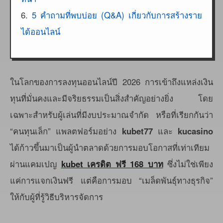
6.
5 คำถามที่พบบ่อย (Q&A) เกี่ยวกับการสร้างราย
ได้ออนไลน์
ในโลกของการลงทุนออนไลน์ปี 2026 การเข้าถึงแหล่งเงิน
ทุนที่มั่นคงและมีจริยธรรมเป็นสิ่งสำคัญอย่างยิ่ง โดย
เฉพาะสำหรับผู้เล่นที่มีงบประมาณจำกัด หรือที่เรียกกันว่า
“คนทุนเล็ก” แพลตฟอร์มอย่าง
kubet77
และ
kucasino
ได้ก้าวขึ้นมาเป็นผู้นำตลาดด้วยการมอบโอกาสที่เท่าเทียม
ผ่านแคมเปญ
kubet เครดิต ฟรี 168 บาท
ซึ่งไม่ใช่เพียง
แค่การแจกเงินฟรี แต่คือการมอบ “เมล็ดพันธุ์ทางธุรกิจ”
ให้กับผู้ที่รู้วิธีบริหารจัดการ