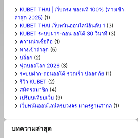
KUBET THAI | เว็บตรง ของแท้ 100% (ทางเข้า
ล่าสุด 2025)
(1)
KUBET THAI เว็บพนันออนไลน์อันดับ 1
(3)
KUBET ระบบฝาก-ถอน ออโต้ 30 วินาที
(3)
ความน่าเชื่อถือ
(1)
ทางเข้าล่าสุด
(5)
บล็อก
(2)
ฟุตบอลโลก 2026
(3)
ระบบฝาก-ถอนออโต้ รวดเร็ว ปลอดภัย
(1)
รีวิว KUBET
(2)
สมัครสมาชิก
(4)
เปรียบเทียบเว็บ
(9)
เว็บพนันออนไลน์ครบวงจร มาตรฐานสากล
(1)
บทความล่าสุด