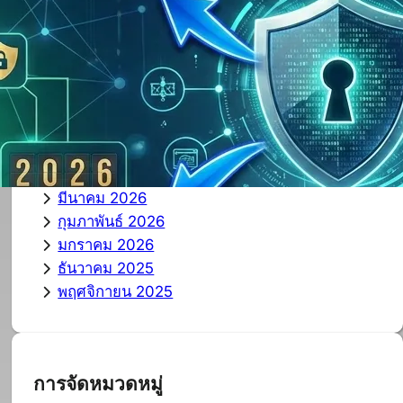
a
r
เอกสารสำคัญ
c
h
กรกฎาคม 2026
มิถุนายน 2026
พฤษภาคม 2026
เมษายน 2026
มีนาคม 2026
กุมภาพันธ์ 2026
มกราคม 2026
ธันวาคม 2025
พฤศจิกายน 2025
การจัดหมวดหมู่