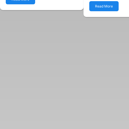
Read More