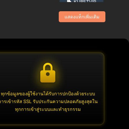
KUBETVIP
kubet ทาง เข้า
แสดงแท็กเพิ่มเติม
kucasino
ku thai
การลงทะเบียนคูเบต
การแนะนำคูเบต
เว็บ เค ยู
ทุกข้อมูลของผู้ใช้งานได้รับการปกป้องด้วยระบบ
การเข้ารหัส SSL รับประกันความปลอดภัยสูงสุดใน
ทุกการเข้าสู่ระบบและทำธุรกรรม