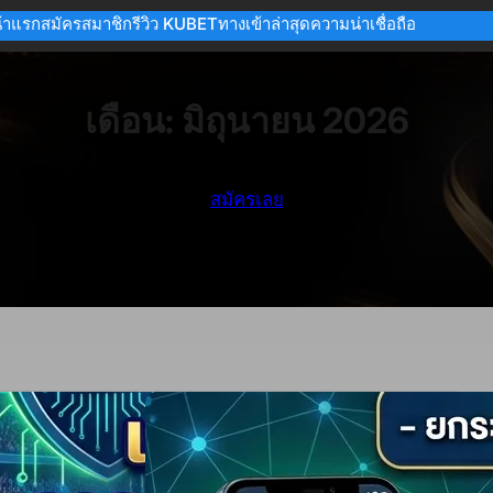
้าแรก
สมัครสมาชิก
รีวิว KUBET
ทางเข้าล่าสุด
ความน่าเชื่อถือ
เดือน:
มิถุนายน 2026
สมัครเลย