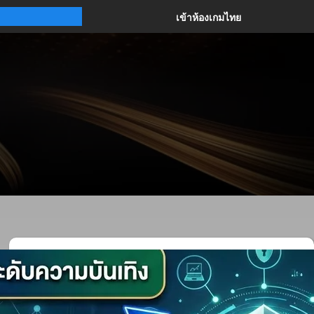
เข้าห้องเกมไทย
การค้นหา
S
e