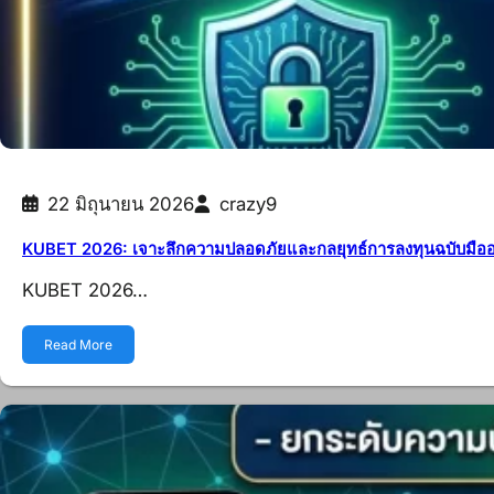
22 มิถุนายน 2026
crazy9
KUBET 2026: เจาะลึกความปลอดภัยและกลยุทธ์การลงทุนฉบับมือ
KUBET 2026…
Read More