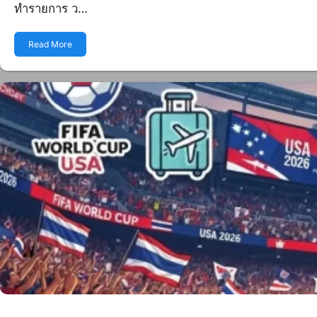
ทำรายการ ว…
Read More