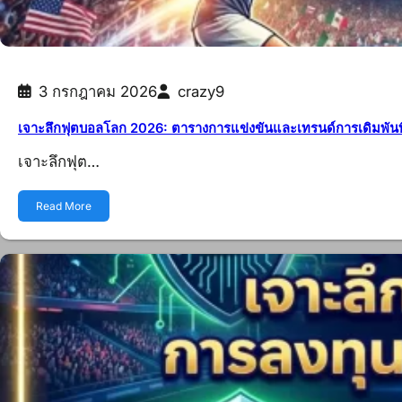
3 กรกฎาคม 2026
crazy9
เจาะลึกฟุตบอลโลก 2026: ตารางการแข่งขันและเทรนด์การเดิมพันที่
เจาะลึกฟุต…
Read More