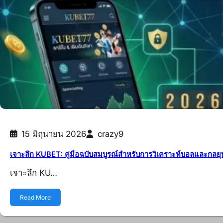
15 มิถุนายน 2026
crazy9
เจาะลึก KUBET: คู่มือฉบับสมบูรณ์สำหรับการวิเคราะห์บอลและกลย
เจาะลึก KU…
Read More