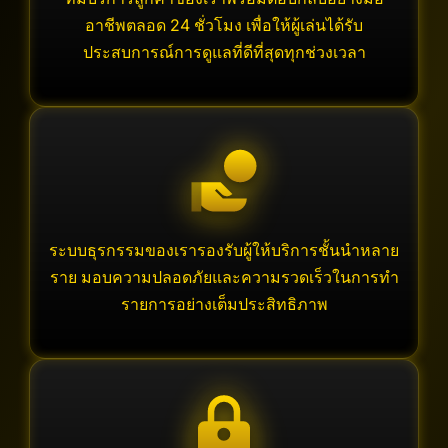
อาชีพตลอด 24 ชั่วโมง เพื่อให้ผู้เล่นได้รับ
ประสบการณ์การดูแลที่ดีที่สุดทุกช่วงเวลา
ระบบธุรกรรมของเรารองรับผู้ให้บริการชั้นนำหลาย
ราย มอบความปลอดภัยและความรวดเร็วในการทำ
รายการอย่างเต็มประสิทธิภาพ