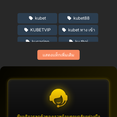
kubet
kubet88
KUBETVIP
kubet ทาง เข้า
kucasino
ku thai
การลงทะเบียนคูเบต
การแนะนำคูเบต
แสดงแท็กเพิ่มเติม
เว็บ เค ยู
ทีมบริการลูกค้าของเราพร้อมตอบกลับอย่างมือ