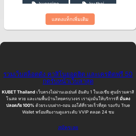
kucasino
ku thai
การลงทะเบียนคูเบต
การแนะนำคูเบต
แสดงแท็กเพิ่มเติม
เว็บ เค ยู
รวมเว็บสล็อตดัง คาสิโนยอดฮิต และเครดิตฟรี 50
กดรับหน้าเว็บล่าสุด
KUBET Thailand
เว็บตรงไม่ผ่านเอเย่นต์ อันดับ 1 ในเอเชีย ศูนย์รวมคาสิ
โนสด หวย และเกมพื้นบ้านไทยครบวงจร เรามุ่งมั่นให้บริการที่
มั่นคง
ปลอดภัย 100%
ด้วยระบบฝาก-ถอน ออโต้ที่รวดเร็วที่สุด รองรับ True
Wallet พร้อมทีมงานดูแลระดับ VVIP ตลอด 24 ชม
สมัครเลย