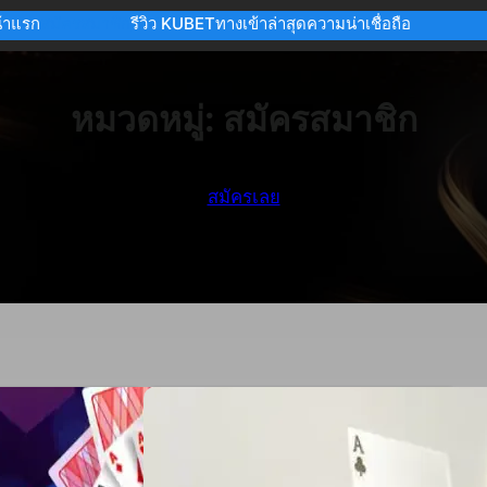
้าแรก
สมัครสมาชิก
รีวิว KUBET
ทางเข้าล่าสุด
ความน่าเชื่อถือ
หมวดหมู่:
สมัครสมาชิก
สมัครเลย