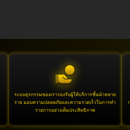
ระบบธุรกรรมของเรารองรับผู้ให้บริการชั้นนำหลาย
ราย มอบความปลอดภัยและความรวดเร็วในการทำ
รายการอย่างเต็มประสิทธิภาพ