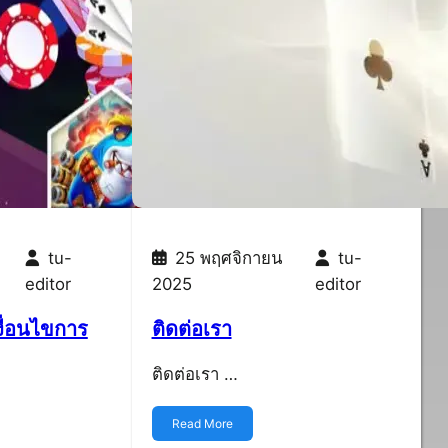
tu-
25 พฤศจิกายน
tu-
editor
2025
editor
ื่อนไขการ
ติดต่อเรา
ติดต่อเรา …
Read More