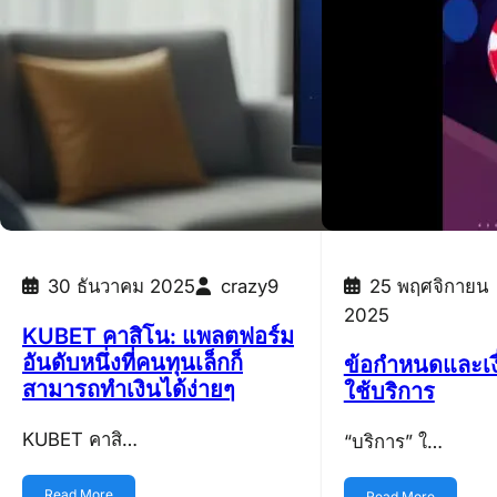
30 ธันวาคม 2025
crazy9
25 พฤศจิกายน
2025
KUBET คาสิโน: แพลตฟอร์ม
อันดับหนึ่งที่คนทุนเล็กก็
ข้อกำหนดและเง
สามารถทำเงินได้ง่ายๆ
ใช้บริการ
KUBET คาสิ…
“บริการ” ใ…
Read More
Read More