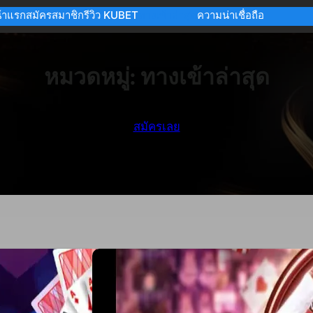
้าแรก
สมัครสมาชิก
รีวิว KUBET
ทางเข้าล่าสุด
ความน่าเชื่อถือ
หมวดหมู่:
ทางเข้าล่าสุด
สมัครเลย