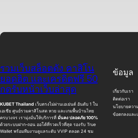
รวมเว็บสล็อตดัง คาสิโน
ข้อมูล
ยอดฮิต และเครดิตฟรี 50
กดรับหน้าเว็บล่าสุด
เกี่ยวกับเรา
ติดต่อเรา
KUBET Thailand
เว็บตรงไม่ผ่านเอเย่นต์ อันดับ 1 ใน
นโยบายความเ
เอเชีย ศูนย์รวมคาสิโนสด หวย และเกมพื้นบ้านไทย
ข้อตกลงและเ
ครบวงจร เรามุ่งมั่นให้บริการที่
มั่นคง ปลอดภัย 100%
ด้วยระบบฝาก-ถอน ออโต้ที่รวดเร็วที่สุด รองรับ True
Wallet พร้อมทีมงานดูแลระดับ VVIP ตลอด 24 ชม