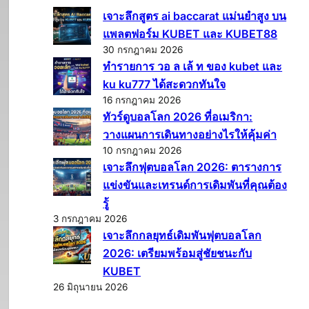
เจาะลึกสูตร ai baccarat แม่นยำสูง บน
แพลตฟอร์ม KUBET และ KUBET88
30 กรกฎาคม 2026
ทำรายการ วอ ล เล้ ท ของ kubet และ
ku ku777 ได้สะดวกทันใจ
16 กรกฎาคม 2026
ทัวร์ดูบอลโลก 2026 ที่อเมริกา:
วางแผนการเดินทางอย่างไรให้คุ้มค่า
10 กรกฎาคม 2026
เจาะลึกฟุตบอลโลก 2026: ตารางการ
แข่งขันและเทรนด์การเดิมพันที่คุณต้อง
รู้
3 กรกฎาคม 2026
เจาะลึกกลยุทธ์เดิมพันฟุตบอลโลก
2026: เตรียมพร้อมสู่ชัยชนะกับ
KUBET
26 มิถุนายน 2026