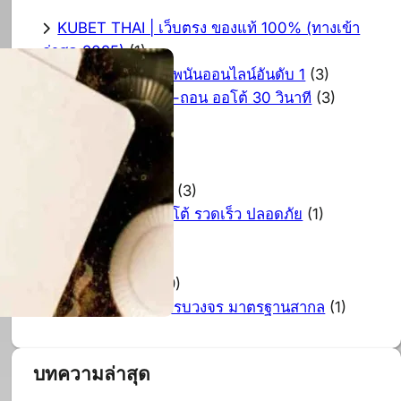
KUBET THAI | เว็บตรง ของแท้ 100% (ทางเข้า
ล่าสุด 2025)
(1)
KUBET THAI เว็บพนันออนไลน์อันดับ 1
(3)
KUBET ระบบฝาก-ถอน ออโต้ 30 วินาที
(3)
ความน่าเชื่อถือ
(1)
ทางเข้าล่าสุด
(5)
บล็อก
(2)
ฟุตบอลโลก 2026
(3)
ระบบฝาก-ถอนออโต้ รวดเร็ว ปลอดภัย
(1)
รีวิว KUBET
(2)
สมัครสมาชิก
(4)
เปรียบเทียบเว็บ
(9)
เว็บพนันออนไลน์ครบวงจร มาตรฐานสากล
(1)
บทความล่าสุด