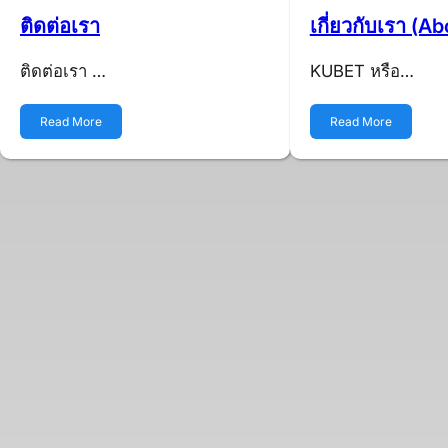
ติดต่อเรา
เกี่ยวกับเรา (A
ติดต่อเรา …
KUBET หรือ…
Read More
Read More