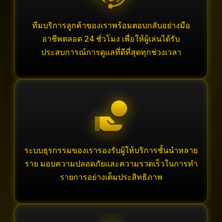
ทีมบริการลูกค้าของเราพร้อมตอบกลับอย่างมือ
อาชีพตลอด 24 ชั่วโมง เพื่อให้ผู้เล่นได้รับ
ประสบการณ์การดูแลที่ดีที่สุดทุกช่วงเวลา
ระบบธุรกรรมของเรารองรับผู้ให้บริการชั้นนำหลาย
ราย มอบความปลอดภัยและความรวดเร็วในการทำ
รายการอย่างเต็มประสิทธิภาพ