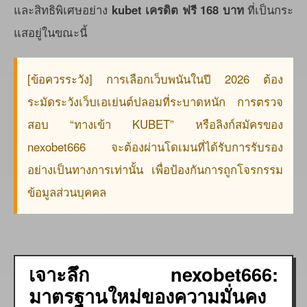
และสิทธิพิเศษอย่าง
kubet เครดิต ฟรี 168 บาท
ที่เป็นกระ
แสอยู่ในขณะนี้
[ข้อควรระวัง] การเลือกเว็บพนันในปี 2026 ต้อง
ระมัดระวังเว็บเอเย่นต์ปลอมที่ระบาดหนัก การตรวจ
สอบ “ทางเข้า KUBET” หรือลิงก์สมัครของ
nexobet666 จะต้องผ่านโดเมนที่ได้รับการรับรอง
อย่างเป็นทางการเท่านั้น เพื่อป้องกันการถูกโจรกรรม
ข้อมูลส่วนบุคคล
เจาะลึก nexobet666:
มาตรฐานใหม่ของความมั่นคง