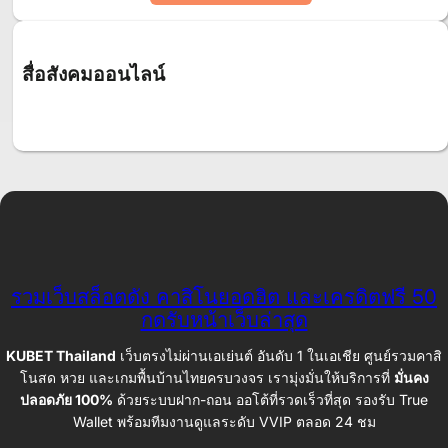
เว็บ เค ยู
สื่อสังคมออนไลน์
รวมเว็บสล็อตดัง คาสิโนยอดฮิต และเครดิตฟรี 50
กดรับหน้าเว็บล่าสุด
KUBET Thailand
เว็บตรงไม่ผ่านเอเย่นต์ อันดับ 1 ในเอเชีย ศูนย์รวมคาสิ
โนสด หวย และเกมพื้นบ้านไทยครบวงจร เรามุ่งมั่นให้บริการที่
มั่นคง
ปลอดภัย 100%
ด้วยระบบฝาก-ถอน ออโต้ที่รวดเร็วที่สุด รองรับ True
Wallet พร้อมทีมงานดูแลระดับ VVIP ตลอด 24 ชม