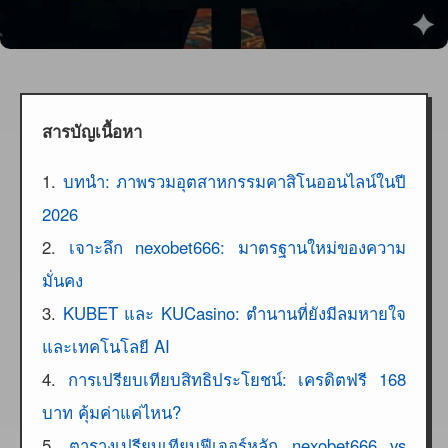
สารบัญเนื้อหา
1.
บทนำ: ภาพรวมอุตสาหกรรมคาสิโนออนไลน์ในปี
2026
2.
เจาะลึก nexobet666: มาตรฐานใหม่ของความ
มั่นคง
3.
KUBET และ KUCasino: ตำนานที่ยังมีลมหายใจ
และเทคโนโลยี AI
4.
การเปรียบเทียบสิทธิประโยชน์: เครดิตฟรี 168
บาท คุ้มค่าแค่ไหน?
5.
ตารางเปรียบเทียบฟีเจอร์หลัก nexobet666 vs