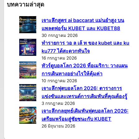
บทความล่าสุด
เจาะลึกสูตร ai baccarat แม่นยำสูง บน
แพลตฟอร์ม KUBET และ KUBET88
30 กรกฎาคม 2026
ทำรายการ วอ ล เล้ ท ของ kubet และ ku
ku777 ได้สะดวกทันใจ
16 กรกฎาคม 2026
ทัวร์ดูบอลโลก 2026 ที่อเมริกา: วางแผน
การเดินทางอย่างไรให้คุ้มค่า
10 กรกฎาคม 2026
เจาะลึกฟุตบอลโลก 2026: ตารางการ
แข่งขันและเทรนด์การเดิมพันที่คุณต้องรู้
3 กรกฎาคม 2026
เจาะลึกกลยุทธ์เดิมพันฟุตบอลโลก 2026:
เตรียมพร้อมสู่ชัยชนะกับ KUBET
26 มิถุนายน 2026