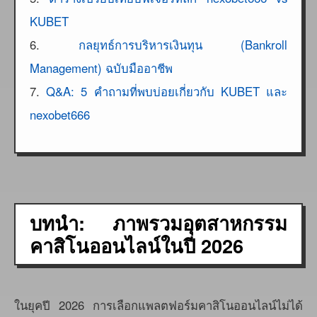
KUBET
6.
กลยุทธ์การบริหารเงินทุน (Bankroll
Management) ฉบับมืออาชีพ
7.
Q&A: 5 คำถามที่พบบ่อยเกี่ยวกับ KUBET และ
nexobet666
บทนำ: ภาพรวมอุตสาหกรรม
คาสิโนออนไลน์ในปี 2026
ในยุคปี 2026 การเลือกแพลตฟอร์มคาสิโนออนไลน์ไม่ได้