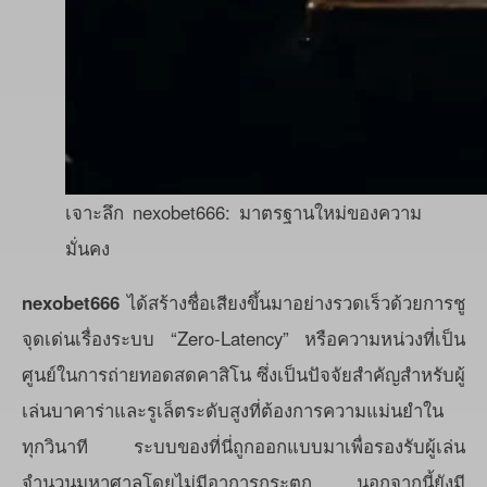
เจาะลึก nexobet666: มาตรฐานใหม่ของความ
มั่นคง
nexobet666
ได้สร้างชื่อเสียงขึ้นมาอย่างรวดเร็วด้วยการชู
จุดเด่นเรื่องระบบ “Zero-Latency” หรือความหน่วงที่เป็น
ศูนย์ในการถ่ายทอดสดคาสิโน ซึ่งเป็นปัจจัยสำคัญสำหรับผู้
เล่นบาคาร่าและรูเล็ตระดับสูงที่ต้องการความแม่นยำใน
ทุกวินาที ระบบของที่นี่ถูกออกแบบมาเพื่อรองรับผู้เล่น
จำนวนมหาศาลโดยไม่มีอาการกระตุก นอกจากนี้ยังมี