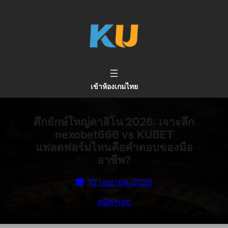
ข้าม
ไป
ยัง
เนื้อหา
เข้าห้องเกมไทย
ศึกยักษ์ใหญ่คาสิโน 2026: เจาะลึก
nexobet666 vs KUBET
แพลตฟอร์มไหนคือคำตอบของมือ
อาชีพ?
10 เมษายน 2026
สมัครเลย