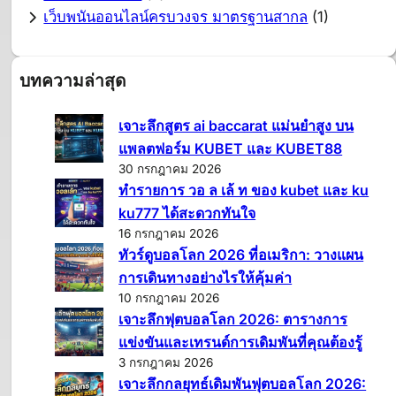
เว็บพนันออนไลน์ครบวงจร มาตรฐานสากล
(1)
บทความล่าสุด
เจาะลึกสูตร ai baccarat แม่นยำสูง บน
แพลตฟอร์ม KUBET และ KUBET88
30 กรกฎาคม 2026
ทำรายการ วอ ล เล้ ท ของ kubet และ ku
ku777 ได้สะดวกทันใจ
16 กรกฎาคม 2026
ทัวร์ดูบอลโลก 2026 ที่อเมริกา: วางแผน
การเดินทางอย่างไรให้คุ้มค่า
10 กรกฎาคม 2026
เจาะลึกฟุตบอลโลก 2026: ตารางการ
แข่งขันและเทรนด์การเดิมพันที่คุณต้องรู้
3 กรกฎาคม 2026
เจาะลึกกลยุทธ์เดิมพันฟุตบอลโลก 2026: