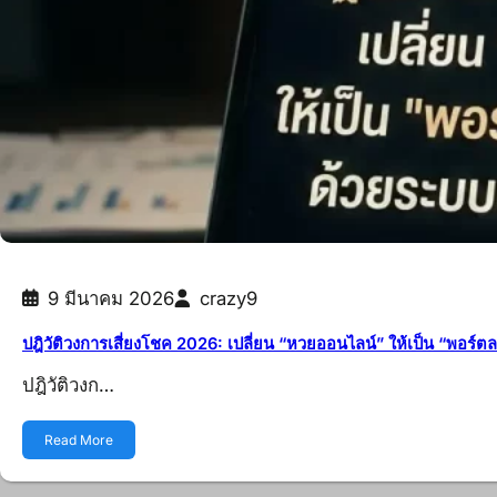
9 มีนาคม 2026
crazy9
ปฎิวัติวงการเสี่ยงโชค 2026: เปลี่ยน “หวยออนไลน์” ให้เป็น “พอร์
ปฎิวัติวงก…
Read More