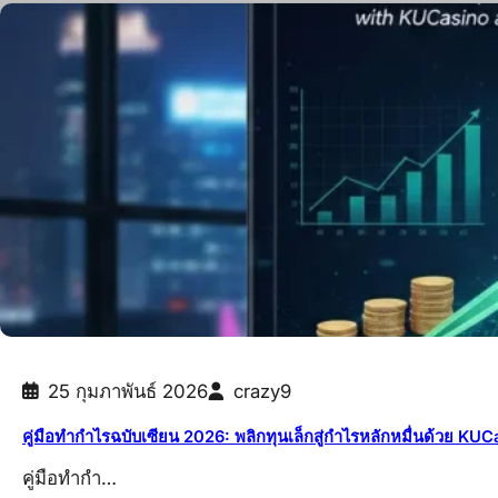
25 กุมภาพันธ์ 2026
crazy9
คู่มือทำกำไรฉบับเซียน 2026: พลิกทุนเล็กสู่กำไรหลักหมื่นด้วย KUCa
คู่มือทำกำ…