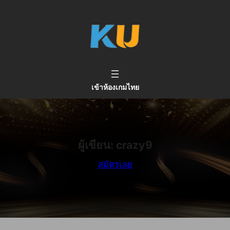
ข้าม
ไป
ยัง
เนื้อหา
เข้าห้องเกมไทย
ผู้เขียน:
crazy9
สมัครเลย